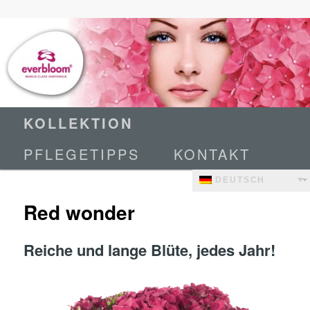
World Class Hortensia
Everbloom
Hauptmenü
Zum
KOLLEKTION
primären
PFLEGETIPPS
KONTAKT
Inhalt
springen
DEUTSCH
Red wonder
Reiche und lange Blüte, jedes Jahr!