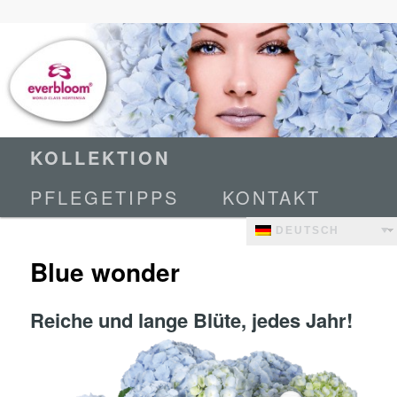
World Class Hortensia
Everbloom
Hauptmenü
Zum
KOLLEKTION
primären
PFLEGETIPPS
KONTAKT
Inhalt
springen
DEUTSCH
Blue wonder
Reiche und lange Blüte, jedes Jahr!